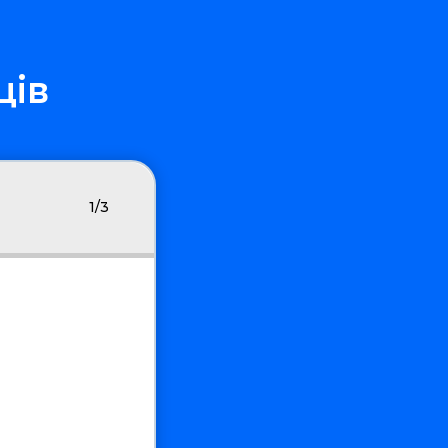
ців
1/3