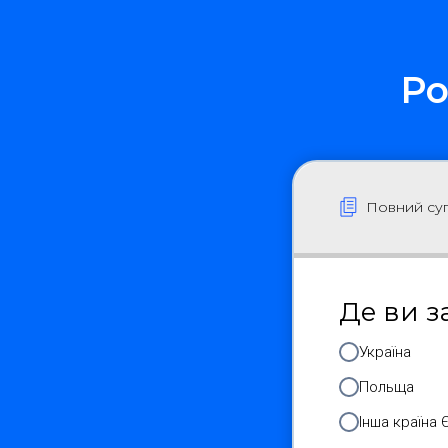
Ро
Повний суп
Де ви з
Україна
Польща
Інша країна 