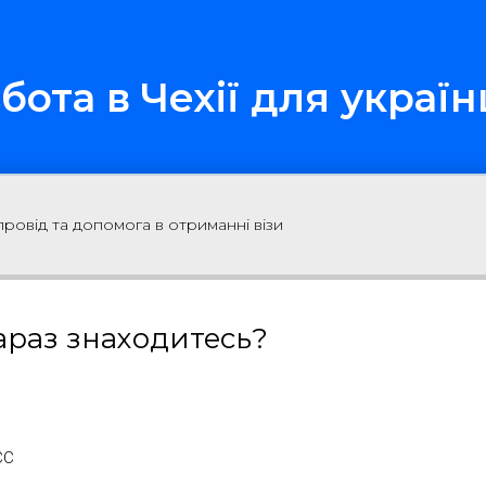
бота в Чехії для україн
ровід та допомога в отриманні візи
араз знаходитесь?
ЄС