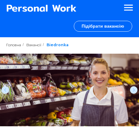
Підібрати вакансію
Головна
/
Вакансії
/
Biedronka