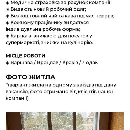
◈
Медична страховка за рахунок компанії;
◈
Видають новий робочий одяг;
◈
Безкоштовний чай та кава під час перерв;
Відгуки про роботу
◈
Кожному працівнику видається
індивідуальна робоча форма;
◈
Картка зі знижкою для покупок у
Анна
супермаркеті, знижки на кулінарію.
Працювала в супермаркеті 6
МІСЦЕ РОБОТИ
місяців. Робота хороша, не складна.
◈
Варшава / Вроцлав / Краків / Лодзь
Викладала овочі, фрукти та товари
на стілажі та полиці. Відбирала
ФОТО ЖИТЛА
браковану та просрочену
продукцію. Житло зі всіма умовами.
*(варіант житла на одному з заїздів під дану
Нас 4 жінки в кімнаті. Дякую за
вакансію, фото отримано від клієнтів нашої
оформлення документів та
компанії)
вакансію Богдану.
Олександр