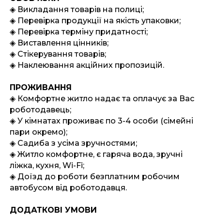
◈ Викладання товарів на полиці;
◈
Перевірка продукції на якість упаковки;
◈
Перевірка терміну придатності;
◈
Виставлення цінників;
◈
Стікерування товарів;
◈
Наклеювання акційних пропозицій.
ПРОЖИВАННЯ
◈ Комфортне житло надає та оплачує за Вас
роботодавець;
◈
У кімнатах проживає по 3-4 особи (сімейні
пари окремо);
◈
Садиба з усіма зручностями;
◈
Житло комфортне, є гаряча вода, зручні
ліжка, кухня, Wi-Fi;
◈
Доїзд до роботи безплатним робочим
автобусом від роботодавця.
ДОДАТКОВІ УМОВИ