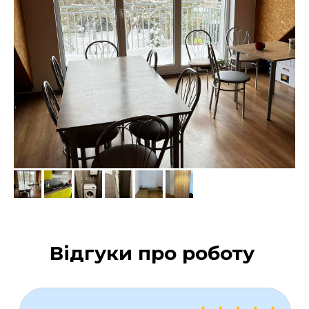
Працюю на вакансії уже 3 місяці.
Робота не складна. Приймаю товар
на складі, розпаковую та відвожу в
торговий зал магазину. Забираю
бракований товар. Робота
подобається.