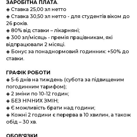
ЗАРОБІТНА ПЛАТА
.
◈
Cтавка 25,00 зл нетто
◈
Cтавка 30,50 зл нетто - для студентів віком до
26 років.
◈
80% від ставки – лікарняні;
◈
300 зл/місяць - премія працівникам, які
відпрацювали 2 місяці.
◈
Бонус за понаднормовий годинник: +50% до
ставки.
ГРАФІК РОБОТИ
◈
5-6 днів на тиждень (субота за підвищеним
погодинним тарифом);
◈ 2 зміни по 10-12 годин;
◈ БЕЗ НІЧНИХ ЗМІН;
◈ Є можливість брати над години;
◈ Кожні 2 години є перерва в 10 хвилин, а також
обід – 30 хв.
ОБОВ'ЯЗКИ