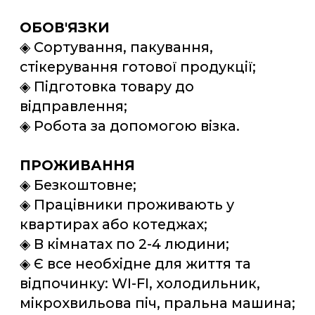
МІСЦЕ РОБОТИ
◈ м. Йонава, Литва.
ФОТО ЖИТЛА
*(варіант житла на одному з заїздів
під дану вакансію, фото отримано
від клієнтів нашої компанії)