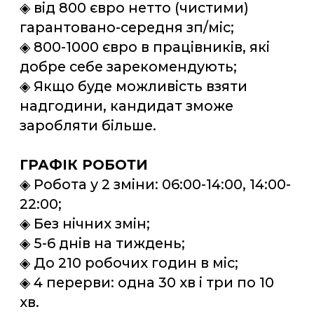
стікерування готової продукції;
◈ Підготовка товару до
відправлення;
◈ Робота за допомогою візка.
ПРОЖИВАННЯ
◈ Безкоштовне;
◈ Працівники проживають у
квартирах або котеджах;
◈ В кімнатах по 2-4 людини;
◈ Є все необхідне для життя та
відпочинку: WI-FI, холодильник,
мікрохвильова піч, пральна машина;
◈ Пари живуть окремо.
ДОДАТКОВІ УМОВИ
◈ Медичний огляд за рахунок
роботодавця;
◈ Кожен працівник безкоштовно
отримує комплект робочого одягу
(жилет,
відповідне взуття, штани, сорочка
або куртка за потребою).