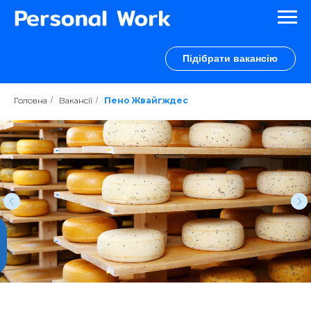
Підібрати вакансію
Головна
/
Вакансії
/
Пено Жвайгждес