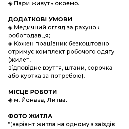
Відгуки про роботу
Ліза
Вже вдруге поїхала працювати в
Литву через Європа Сервіс. На цей
раз обрала роботу на складі
молочної продукції. Умови тут гарні
і радує що забезпечили
безкоштовним житлом.