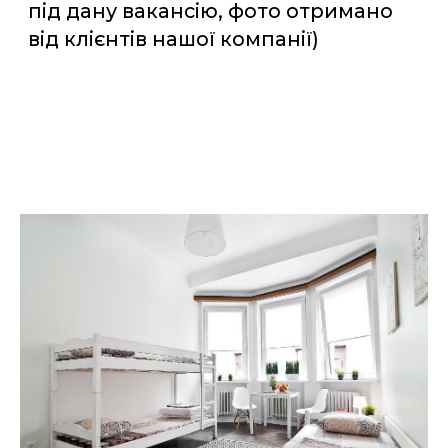
Марина
Робота хороша , фізично легка.
Працівники агентства навіть після
мого приїзду закордон цікавилися
як у мене там справи і чи все гаразд
, така людяність є дуже приємною.