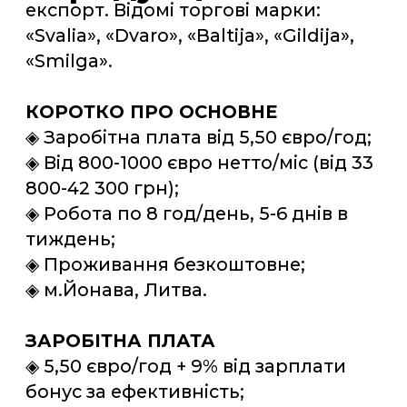
ЗАРОБІТНА ПЛАТА
◈ 5,50 євро/год + 9% від зарплати
бонус за ефективність;
◈ від 800 євро нетто (чистими)
гарантовано-середня зп/міс;
◈ 800-1000 євро в працівників, які
добре себе зарекомендують;
◈ Якщо буде можливість взяти
надгодини, кандидат зможе
заробляти більше.
ГРАФІК РОБОТИ
◈ Робота у 2 зміни: 06:00-14:00, 14:00-
22:00;
◈ Без нічних змін;
◈ 5-6 днів на тиждень;
◈ До 210 робочих годин в міс;
◈ 4 перерви: одна 30 хв і три по 10
хв.
ОБОВ'ЯЗКИ
◈ Сортування, пакування,