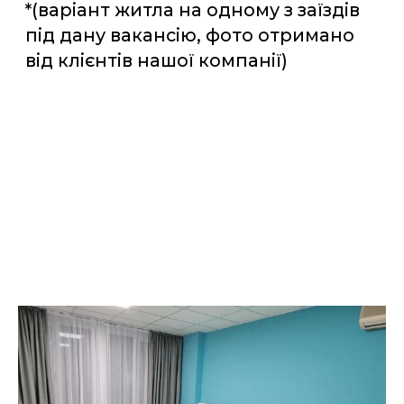
Добрий вечір. Працевлаштовувався
вже через це агенство і не
прогадав. Співробітники агентства
дуже ввічливі та професійно
виконали свою справу. Роботою
залишився задоволений. Житло
дуже здивувало.
Дякую!
Назар
Вакансія хороша як і графік , був час
погуляти на вихідних , такщо і
заробив і світ побачив.