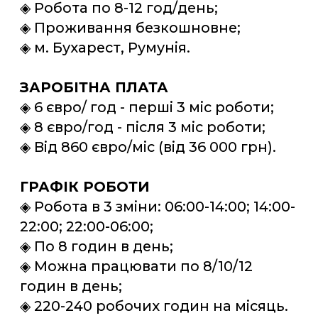
◈ Можна працювати по 8/10/12
годин в день;
◈ 220-240 робочих годин на місяць.
ОБОВ'ЯЗКИ
◈ Монтаж сидінь;
◈ Перевірка якості кріплення;
◈ Виготовлення деталей каркаса
сидіння на пресі.
ПРОЖИВАННЯ
◈ Безкоштовно;
◈ Працівники живуть в будинках,
квартирах;
◈ Гарні умови, в кімнаті проживає 3-
4 людини;
◈ Є все необхідне для життя і
відпочинку;
◈ Сімейні пари проживають разом
(по 2 пари в кімнаті).
ДОДАТКОВІ УМОВИ