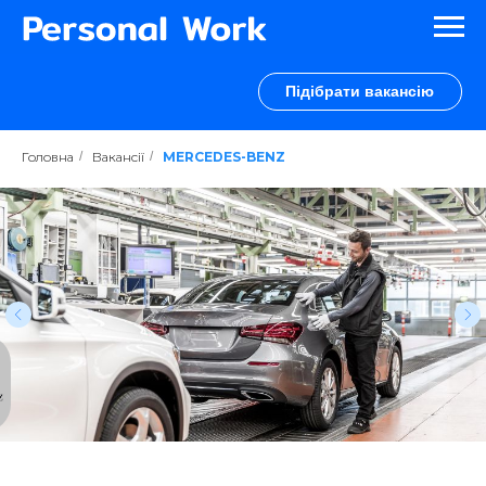
Підібрати вакансію
Головна
/
Вакансії
/
MERCEDES-BENZ