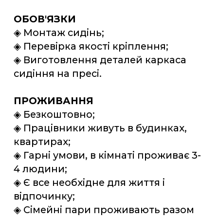
◈ Вода, кава, чай на території цеху в
необмеженій кількості та
безкоштовно.
◈ Робочий автобус возить з місця
проживання до роботи та навпаки.
◈ Інструктаж з техніки безпеки.
◈ Медичний огляд за рахунок
компанії.
МІСЦЕ РОБОТИ
◈ м. Бухарест, Румунія.
ФОТО ЖИТЛА
*(варіант житла на одному з заїздів
під дану вакансію, фото отримано
від клієнтів нашої компанії)