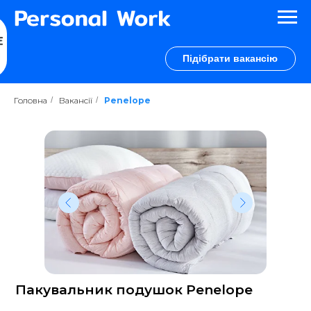
Підібрати вакансію
Головна
/
Вакансії
/
Penelope
Коротко про основне
Заробітна плата 850-1200 євро/міс
Пакувальник подушок Penelope
нетто (34000-48000 грн);
Робота по 12 год/день, 5-6 днів на