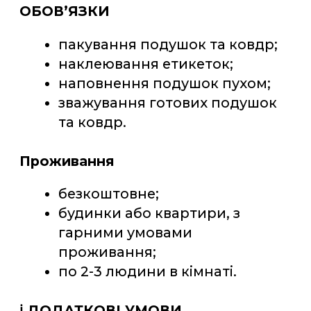
роботодавця;
Медичний огляд за рахунок
роботодавця.
Місце роботи
Кривань, Словаччина.
Відгуки про роботу
Олена
Роботою задоволена, заробляю 1
000 Євро за місяць що не може не